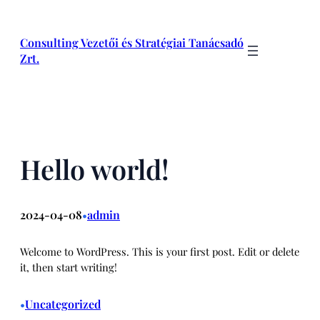
Ugrás
a
Consulting Vezetői és Stratégiai Tanácsadó
tartalomhoz
Zrt.
Hello world!
2024-04-08
admin
•
Welcome to WordPress. This is your first post. Edit or delete
it, then start writing!
Uncategorized
•